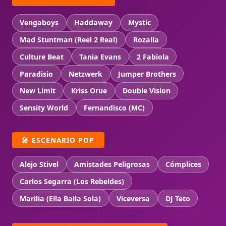
Vengaboys
Haddaway
Mystic
Mad Stuntman (Reel 2 Real)
Rozalla
Culture Beat
Tania Evans
2 Fabiola
Paradisio
Netzwerk
Jumper Brothers
New Limit
Kriss Orue
Double Vision
Sensity World
Fernandisco (MC)
🎤 ESCENARIO POP
Alejo Stivel
Amistades Peligrosas
Cómplices
Carlos Segarra (Los Rebeldes)
Marilia (Ella Baila Sola)
Viceversa
DJ Teto