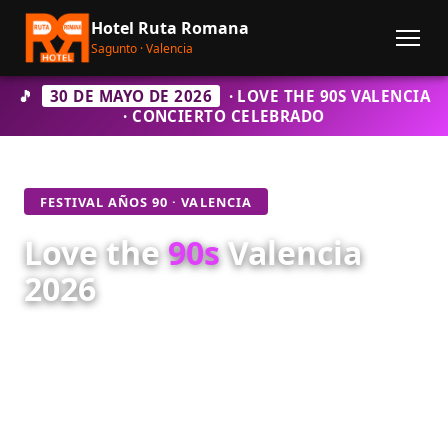
Hotel Ruta Romana
Sagunto · Valencia
🎵
30 DE MAYO DE 2026
· LOVE THE 90S VALENCIA
· CONCIERTO CELEBRADO
FESTIVAL AÑOS 90 · VALENCIA
Love the
90s
Valencia
2026
El
Love the 90s Valencia 2026
se celebró el
sábado 30 de mayo
en la
Ciutat de les Arts i les
Ciències de Valencia
. Consulta alojamiento en el
Hotel Ruta Romana de Sagunto para próximos
conciertos, a unos 30-40 minutos en coche del