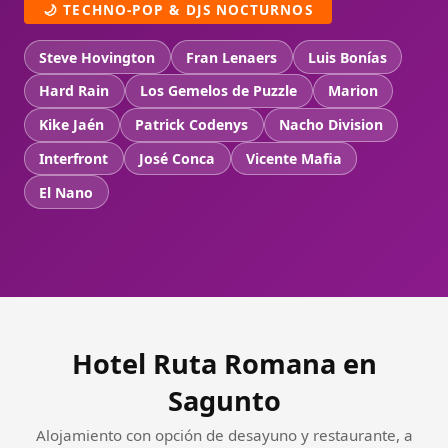
🌙 TECHNO-POP & DJS NOCTURNOS
Steve Hovington
Fran Lenaers
Luis Bonías
Hard Rain
Los Gemelos de Puzzle
Marion
Kike Jaén
Patrick Codenys
Nacho Division
Interfront
José Conca
Vicente Mafia
El Nano
Hotel Ruta Romana en
Sagunto
Alojamiento con opción de desayuno y restaurante, a