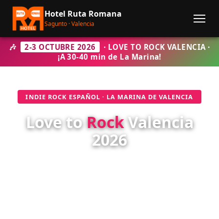
Hotel Ruta Romana
Sagunto · Valencia
🎶
2-3 OCTUBRE 2026
· LOVE TO ROCK VALENCIA ·
¡A 30-40 min de La Marina!
INDIE ROCK ESPAÑOL · LA MARINA DE VALENCIA
Love to
Rock
Valencia
2026
Dos días de
indie rock español
en La Marina de
Valencia con
Iván Ferreiro, Lori Meyers, La
M.O.D.A., León Benavente, Ginebras, Depedro,
Los Punsetes, Niños Bravos
. A unos
30-40
minutos en coche de La Marina
, según tráfico,