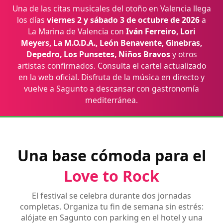
Una de las citas musicales del otoño en Valencia llega
los días
viernes 2 y sábado 3 de octubre de 2026
a
La Marina de Valencia con
Iván Ferreiro, Lori
Meyers, La M.O.D.A., León Benavente, Ginebras,
Depedro, Los Punsetes, Niños Bravos
y otros
artistas confirmados. Consulta el cartel actualizado
en la web oficial. Disfruta de la música en directo y
vuelve a Sagunto a descansar con gastronomía
mediterránea.
Una base cómoda para el
Love to Rock
El festival se celebra durante dos jornadas
completas. Organiza tu fin de semana sin estrés:
alójate en Sagunto con parking en el hotel y una