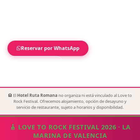
ruta y accesos, el Hotel Ruta Romana es una base
cómoda en Sagunto con gastronomía
mediterránea. Parking gratuito para clientes
durante su estancia, sujeto a disponibilidad.
Reservar por WhatsApp
Llamar ahora
🏨 El
Hotel Ruta Romana
no organiza ni está vinculado al Love to
Rock Festival. Ofrecemos alojamiento, opción de desayuno y
servicio de restaurante, sujeto a horarios y disponibilidad.
🎸 LOVE TO ROCK FESTIVAL 2026 · LA
MARINA DE VALENCIA