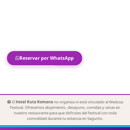
internacionales. El
Hotel Ruta Romana de
Sagunto
es una opción de alojamiento a
aproximadamente 1 hora–1 hora y 20 minutos en
coche, según tráfico, ruta y accesos al recinto, con
parking gratuito para clientes durante su estancia,
sujeto a disponibilidad.
Reservar por WhatsApp
Llamar ahora
🏨 El
Hotel Ruta Romana
no organiza ni está vinculado al Medusa
Festival. Ofrecemos alojamiento, desayuno, comidas y cenas en
nuestro restaurante para que disfrutes del festival con toda
comodidad durante tu estancia en Sagunto.