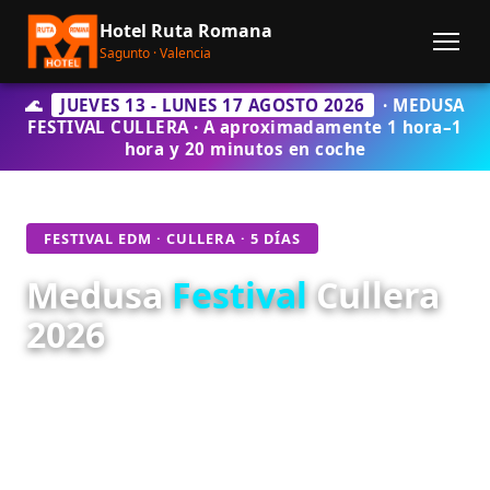
Hotel Ruta Romana
Sagunto · Valencia
🌊
JUEVES 13 - LUNES 17 AGOSTO 2026
· MEDUSA
FESTIVAL CULLERA · A aproximadamente 1 hora–1
hora y 20 minutos en coche
FESTIVAL EDM · CULLERA · 5 DÍAS
Medusa
Festival
Cullera
2026
Uno de los festivales destacados de música
electrónica del verano en la Comunidad Valenciana.
El Medusa Sun Music Festival se celebra en
Cullera
del 13 al 17 de agosto de 2026
con artistas y DJs