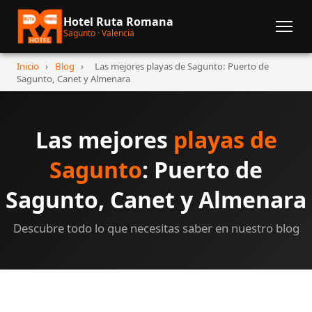
Hotel Ruta Romana
Sagunto · Valencia
Inicio
›
Blog
›
Las mejores playas de Sagunto: Puerto de
Sagunto, Canet y Almenara
Las mejores
playas de
Sagunto
: Puerto de
Sagunto, Canet y Almenara
Descubre todo lo que necesitas saber en nuestro blog