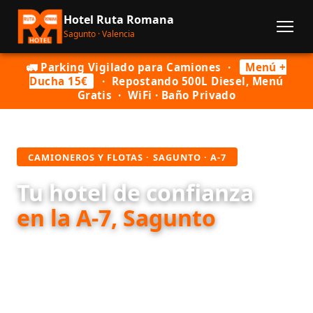
Hotel Ruta Romana
Sagunto · Valencia
🚛 Parking Vigilado para Camiones ·
Menú +
Ducha 15€
· Repostando 500L Diesel, Menú
Gratis · WiFi · Baño Privado
CAMIONEROS Y FLOTAS · SAGUNTO · A-7
Tu hotel de confianza
en la A-7, Sagunto
Hotel Ruta Romana: el punto de parada ideal para
camioneros y flotas en la Ctra. V-23, km 1 de
Sagunto. Parking vigilado para camiones, menú del
día + ducha por solo 15€, y precio especial en