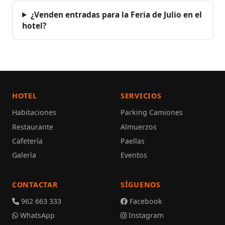
¿Venden entradas para la Feria de Julio en el
hotel?
HOTEL
SERVICIOS
Habitaciones
Parking Camiones
Restaurante
Almuerzos
Cafetería
Paellas
Galería
Eventos
CONTACTAR
SÍGUENOS
962 663 333
Facebook
WhatsApp
Instagram