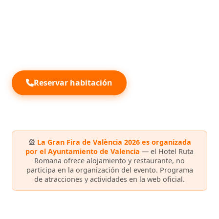
pedanías y grandes espectáculos pirotécnicos —
correfoc y castillos de fuegos artificiales — según
programación oficial. Hotel Ruta Romana, tu
alojamiento tranquilo a 25-35 minutos en coche de
Valencia, según tráfico.
Reservar habitación
WhatsApp
🎡
La Gran Fira de València 2026 es organizada
por el Ayuntamiento de Valencia
— el Hotel Ruta
Romana ofrece alojamiento y restaurante, no
participa en la organización del evento. Programa
de atracciones y actividades en la web oficial.