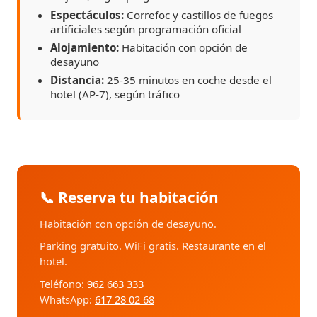
Espectáculos:
Correfoc y castillos de fuegos
artificiales según programación oficial
Alojamiento:
Habitación con opción de
desayuno
Distancia:
25-35 minutos en coche desde el
hotel (AP-7), según tráfico
📞 Reserva tu habitación
Habitación con opción de desayuno.
Parking gratuito. WiFi gratis. Restaurante en el
hotel.
Teléfono:
962 663 333
WhatsApp:
617 28 02 68