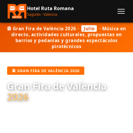
Hotel Ruta Romana
Sagunto · Valencia
🎡 Gran Fira de València 2026 ·
Julio
· Música en
directo, actividades culturales, propuestas en
barrios y pedanías y grandes espectáculos
pirotécnicos
🎡 GRAN FIRA DE VALÈNCIA 2026
Gran Fira de València
2026
Durante el mes de julio, Valencia se viste de fiesta.
Música en directo, espectáculos, actividades
culturales y familiares, propuestas en barrios y